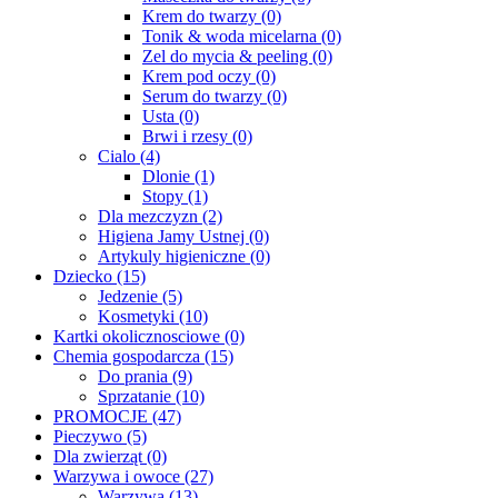
Krem do twarzy
(0)
Tonik & woda micelarna
(0)
Zel do mycia & peeling
(0)
Krem pod oczy
(0)
Serum do twarzy
(0)
Usta
(0)
Brwi i rzesy
(0)
Cialo
(4)
Dlonie
(1)
Stopy
(1)
Dla mezczyzn
(2)
Higiena Jamy Ustnej
(0)
Artykuly higieniczne
(0)
Dziecko
(15)
Jedzenie
(5)
Kosmetyki
(10)
Kartki okolicznosciowe
(0)
Chemia gospodarcza
(15)
Do prania
(9)
Sprzatanie
(10)
PROMOCJE
(47)
Pieczywo
(5)
Dla zwierząt
(0)
Warzywa i owoce
(27)
Warzywa
(13)