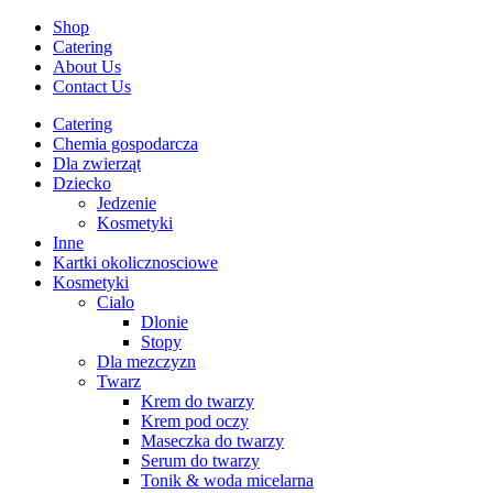
Shop
Catering
About Us
Contact Us
Catering
Chemia gospodarcza
Dla zwierząt
Dziecko
Jedzenie
Kosmetyki
Inne
Kartki okolicznosciowe
Kosmetyki
Cialo
Dlonie
Stopy
Dla mezczyzn
Twarz
Krem do twarzy
Krem pod oczy
Maseczka do twarzy
Serum do twarzy
Tonik & woda micelarna