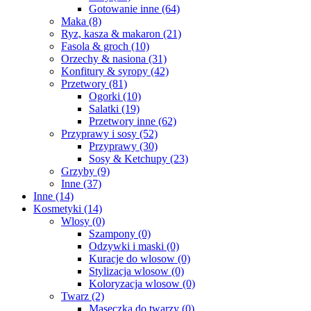
Gotowanie inne
(64)
Maka
(8)
Ryz, kasza & makaron
(21)
Fasola & groch
(10)
Orzechy & nasiona
(31)
Konfitury & syropy
(42)
Przetwory
(81)
Ogorki
(10)
Salatki
(19)
Przetwory inne
(62)
Przyprawy i sosy
(52)
Przyprawy
(30)
Sosy & Ketchupy
(23)
Grzyby
(9)
Inne
(37)
Inne
(14)
Kosmetyki
(14)
Wlosy
(0)
Szampony
(0)
Odzywki i maski
(0)
Kuracje do wlosow
(0)
Stylizacja wlosow
(0)
Koloryzacja wlosow
(0)
Twarz
(2)
Maseczka do twarzy
(0)