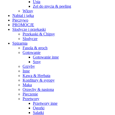
Usta
Zel do mycia & peeling
Wlosy
Nabial i jajka
Pieczywo
PROMOCJE
Slodycze i przekaski
Przekaski & Chipsy
Slodycze
Spizarnia
Fasola & groch
Gotowanie
Gotowanie inne
Sosy
Grzyby
Inne
Kawa & Herbata
Konfitury & syropy
Maka
Orzechy & nasiona
Pieczenie
Przetwory
Przetwory inne
Ogorki
Salatki