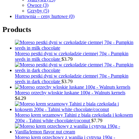
Owoce
(3)
Grzyby
(5)
Hurtownia – ceny hurtowe
(0)
Products
Moreso pestki dyni w czekoladzie ciemnej 70g - Pumpkin
seeds in milk chocolate
$
3.79
Moreso pestki dyni w czekoladzie ciemnej 70g - Pumpkin
seeds in dark chocolate
$
3.79
Moreso orzechy wloskie luskane 100g - Walnuts kernels
$
4.29
Moreso krem sezamowy Tahini z biala czekolada i kokosem
200g - Tahini white chocolate/coconut
$
7.79
Moreso krem orzechowy z wanilia i cytryna 190g -