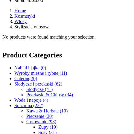
Subtotal:
$
0.00
Home
Kosmetyki
Wlosy
Stylizacja wlosow
No products were found matching your selection.
Product Categories
Nabial i jajka
(0)
Wyroby miesne i rybne
(11)
Catering
(0)
Slodycze i przekaski
(62)
Slodycze
(41)
Przekaski & Chipsy
(34)
Woda i napoje
(4)
Spizarnia
(222)
Kawa & Herbata
(10)
Pieczenie
(30)
Gotowanie
(93)
Zupy
(19)
Sosy
(31)