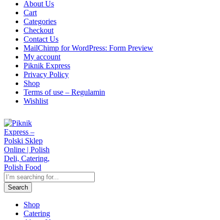
About Us
Cart
Categories
Checkout
Contact Us
MailChimp for WordPress: Form Preview
My account
Piknik Express
Privacy Policy
Shop
Terms of use – Regulamin
Wishlist
Search
Shop
Catering