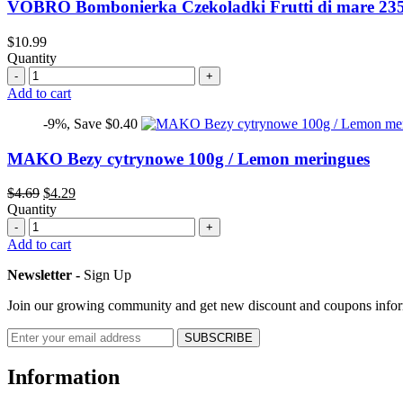
VOBRO Bombonierka Czekoladki Frutti di mare 235g – 
$
10.99
Quantity
Quantity
Add to cart
-9%, Save $0.40
MAKO Bezy cytrynowe 100g / Lemon meringues
Original
Current
$
4.69
$
4.29
price
price
Quantity
Quantity
was:
is:
$4.69.
$4.29.
Add to cart
Newsletter -
Sign Up
Join our growing community and get new discount and coupons info
Information