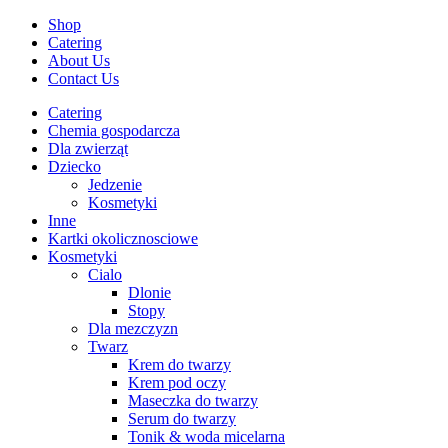
Shop
Catering
About Us
Contact Us
Catering
Chemia gospodarcza
Dla zwierząt
Dziecko
Jedzenie
Kosmetyki
Inne
Kartki okolicznosciowe
Kosmetyki
Cialo
Dlonie
Stopy
Dla mezczyzn
Twarz
Krem do twarzy
Krem pod oczy
Maseczka do twarzy
Serum do twarzy
Tonik & woda micelarna