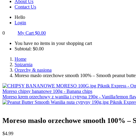
About Us
Contact Us
Hello
Login
0
My Cart
$
0.00
You have no items in your shopping cart
Subtotal:
$
0.00
Home
Spizarnia
Orzechy & nasiona
Moreso maslo orzechowe smooth 100% – Smooth peanut butte
Moreso chipsy bananowe 100g - Banana chips
Moreso krem orzechowy z wanilia i cytryna 190g - Vanilla/lemon fla
Moreso maslo orzechowe smooth 100% – S
$
4.99