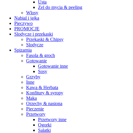
Usta
Zel do mycia & peeling
Wlosy
Nabial i jajka
Pieczywo
PROMOCJE
Slodycze i przekaski
Przekaski & Chipsy
Slodycze
Spizarnia
Fasola & groch
Gotowanie
Gotowanie inne
Sosy
Grzyby
Inne
Kawa & Herbata
Konfitury & syropy
Maka
Orzechy & nasiona
Pieczenie
Przetwory
Przetwory inne
Ogorki
Salatki