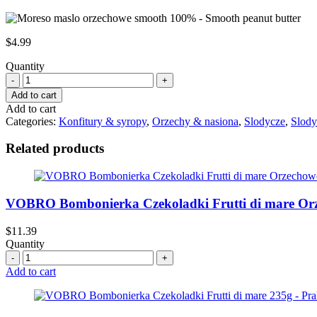
$
4.99
Quantity
Quantity
Add to cart
Add to cart
Categories:
Konfitury & syropy
,
Orzechy & nasiona
,
Slodycze
,
Slody
Related products
VOBRO Bombonierka Czekoladki Frutti di mare Orzech
$
11.39
Quantity
Quantity
Add to cart