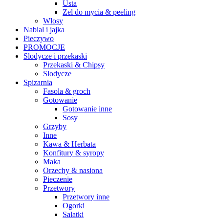
Usta
Zel do mycia & peeling
Wlosy
Nabial i jajka
Pieczywo
PROMOCJE
Slodycze i przekaski
Przekaski & Chipsy
Slodycze
Spizarnia
Fasola & groch
Gotowanie
Gotowanie inne
Sosy
Grzyby
Inne
Kawa & Herbata
Konfitury & syropy
Maka
Orzechy & nasiona
Pieczenie
Przetwory
Przetwory inne
Ogorki
Salatki