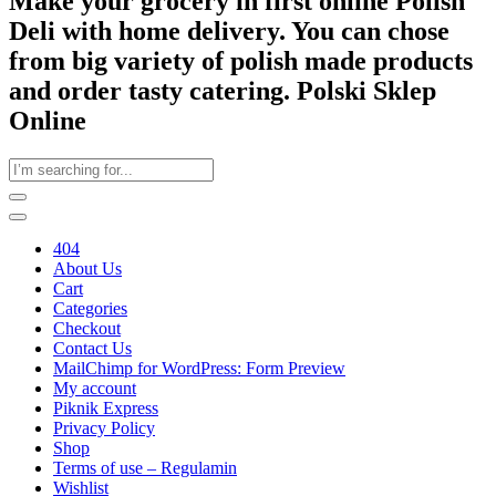
Make your grocery in first online Polish
Deli with home delivery. You can chose
from big variety of polish made products
and order tasty catering. Polski Sklep
Online
404
About Us
Cart
Categories
Checkout
Contact Us
MailChimp for WordPress: Form Preview
My account
Piknik Express
Privacy Policy
Shop
Terms of use – Regulamin
Wishlist