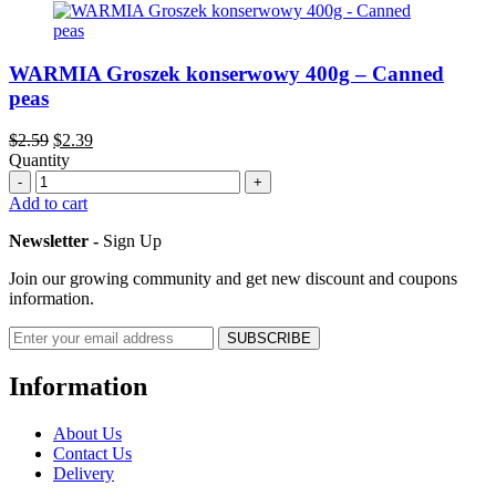
WARMIA Groszek konserwowy 400g – Canned
peas
Original
Current
$
2.59
$
2.39
price
price
Quantity
Quantity
was:
is:
$2.59.
$2.39.
Add to cart
Newsletter -
Sign Up
Join our growing community and get new discount and coupons
information.
Information
About Us
Contact Us
Delivery