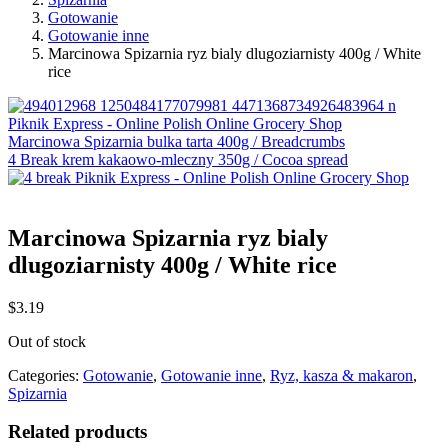
Gotowanie
Gotowanie inne
Marcinowa Spizarnia ryz bialy dlugoziarnisty 400g / White
rice
Marcinowa Spizarnia bulka tarta 400g / Breadcrumbs
4 Break krem kakaowo-mleczny 350g / Cocoa spread
Marcinowa Spizarnia ryz bialy
dlugoziarnisty 400g / White rice
$
3.19
Out of stock
Categories:
Gotowanie
,
Gotowanie inne
,
Ryz, kasza & makaron
,
Spizarnia
Related products