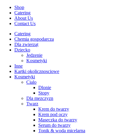
Shop
Catering
About Us
Contact Us
Catering
Chemia gospodarcza
Dla zwierząt
Dziecko
Jedzenie
Kosmetyki
Inne
Kartki okolicznosciowe
Kosmetyki
Cialo
Dlonie
Stopy
Dla mezczyzn
Twarz
Krem do twarzy
Krem pod oczy
Maseczka do twarzy
Serum do twarzy
Tonik & woda micelarna