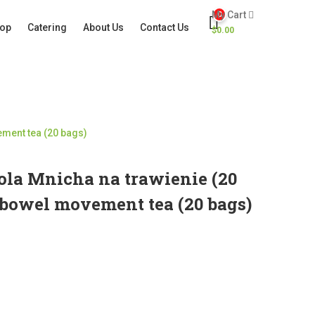
My Cart
0
op
Catering
About Us
Contact Us
$
0.00
ement tea (20 bags)
la Mnicha na trawienie (20
t bowel movement tea (20 bags)