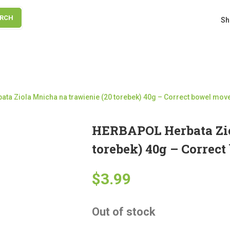
ARCH
Sh
ta Ziola Mnicha na trawienie (20 torebek) 40g – Correct bowel mov
HERBAPOL Herbata Zio
torebek) 40g – Correc
$
3.99
Out of stock