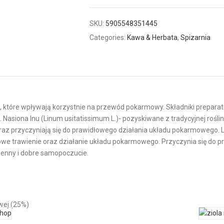
SKU:
5905548351445
Categories:
Kawa & Herbata
,
Spizarnia
, które wpływają korzystnie na przewód pokarmowy. Składniki preparatu 
ona lnu (Linum usitatissimum L.)- pozyskiwane z tradycyjnej rośliny c
e oraz przyczyniają się do prawidłowego działania układu pokarmowego. L
 trawienie oraz działanie układu pokarmowego. Przyczynia się do praw
ienny i dobre samopoczucie.
wej (25%)